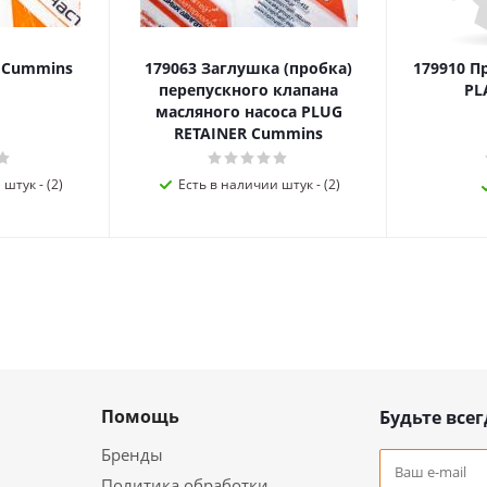
я Cummins
179063 Заглушка (пробка)
179910 П
перепускного клапана
PL
масляного насоса PLUG
RETAINER Cummins
штук - (2)
Есть в наличии штук - (2)
Помощь
Будьте всег
Бренды
Политика обработки