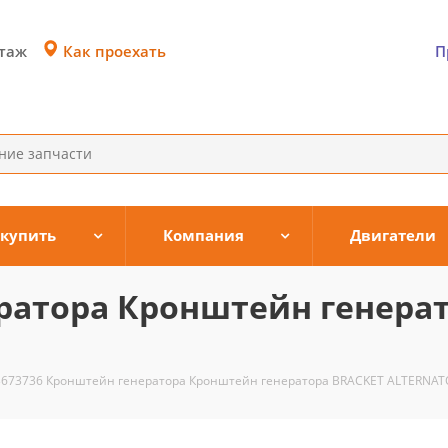
Как проехать
этаж
П
 купить
Компания
Двигатели
ратора Кронштейн генера
3673736 Кронштейн генератора Кронштейн генератора BRACKET ALTERNAT