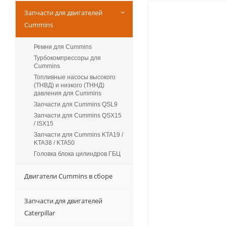
Запчасти для двигателей
Cummins
Ремни для Cummins
Турбокомпрессоры для
Сummins
Топливные насосы высокого
(ТНВД) и низкого (ТННД)
давления для Cummins
Запчасти для Cummins QSL9
Запчасти для Cummins QSX15
/ ISX15
Запчасти для Cummins KTA19 /
KTA38 / KTA50
Головка блока цилиндров ГБЦ
Двигатели Cummins в сборе
Запчасти для двигателей
Caterpillar