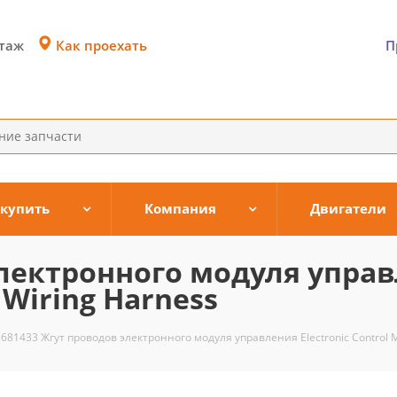
Как проехать
этаж
П
 купить
Компания
Двигатели
электронного модуля упра
 Wiring Harness
3681433 Жгут проводов электронного модуля управления Electronic Control M