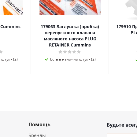
я Cummins
179063 Заглушка (пробка)
179910 П
перепускного клапана
PL
масляного насоса PLUG
RETAINER Cummins
штук - (2)
Есть в наличии штук - (2)
Помощь
Будьте всег
Бренды