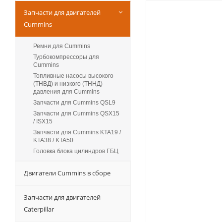
Запчасти для двигателей
Cummins
Ремни для Cummins
Турбокомпрессоры для
Сummins
Топливные насосы высокого
(ТНВД) и низкого (ТННД)
давления для Cummins
Запчасти для Cummins QSL9
Запчасти для Cummins QSX15
/ ISX15
Запчасти для Cummins KTA19 /
KTA38 / KTA50
Головка блока цилиндров ГБЦ
Двигатели Cummins в сборе
Запчасти для двигателей
Caterpillar