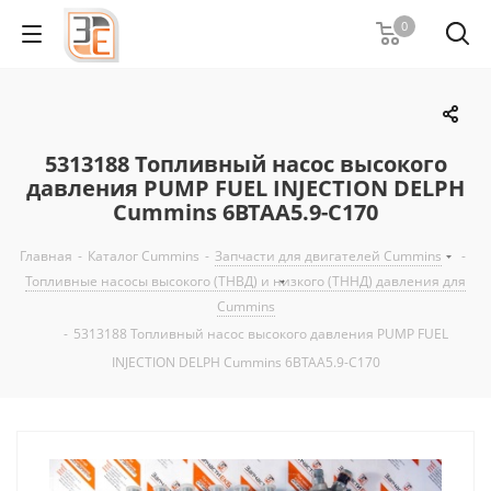
0
5313188 Топливный насос высокого
давления PUMP FUEL INJECTION DELPH
Cummins 6BTAA5.9-C170
Главная
-
Каталог Cummins
-
Запчасти для двигателей Cummins
-
Топливные насосы высокого (ТНВД) и низкого (ТННД) давления для
Cummins
-
5313188 Топливный насос высокого давления PUMP FUEL
INJECTION DELPH Cummins 6BTAA5.9-C170