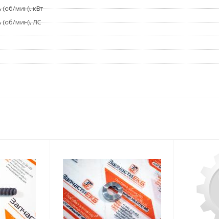
(об/мин), кВт
(об/мин), ЛС