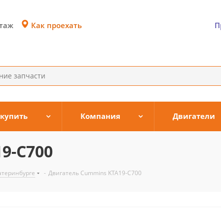
Как проехать
этаж
П
 купить
Компания
Двигатели
9-C700
атеринбурге
-
Двигатель Cummins KTA19-C700