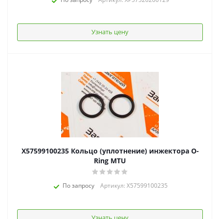
Узнать цену
X57599100235 Кольцо (уплотнение) инжектора O-
Ring MTU
По запросу
Артикул: X57599100235
Узнать цену