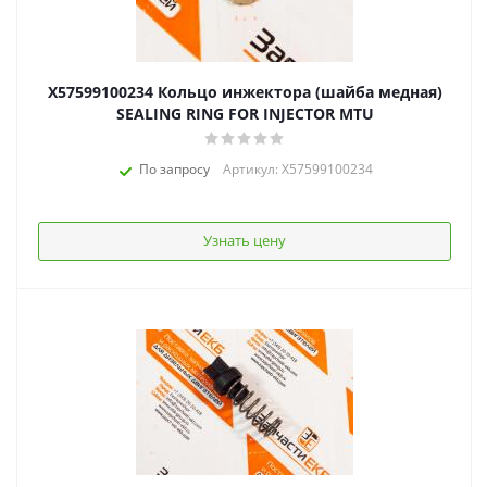
X57599100234 Кольцо инжектора (шайба медная)
SEALING RING FOR INJECTOR MTU
По запросу
Артикул: X57599100234
Узнать цену