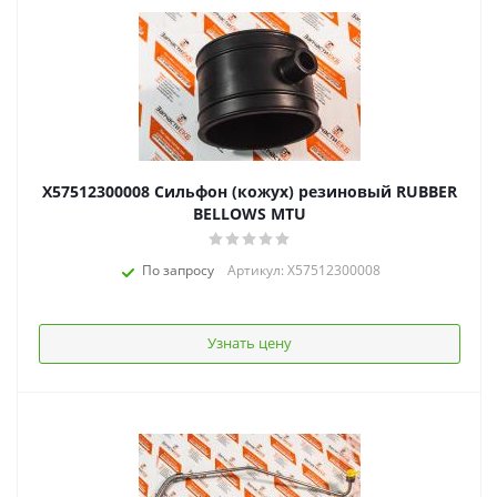
X57512300008 Сильфон (кожух) резиновый RUBBER
BELLOWS MTU
По запросу
Артикул: X57512300008
Узнать цену