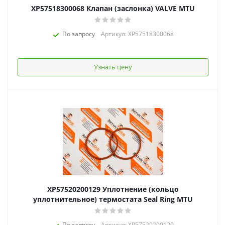
XP57518300068 Клапан (заслонка) VALVE MTU
По запросу
Артикул: XP57518300068
Узнать цену
XP57520200129 Уплотнение (кольцо
уплотнительное) термостата Seal Ring MTU
По запросу
Артикул: XP57520200129