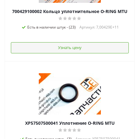
700429100002 Кольцо уплотнительное O-RING MTU
Есть в наличии штук - (23)
Артикул: 7,00429E+11
Узнать цену
XP57507500041 Уплотнение O-RING MTU
Есть в наличии штук - (3)
Артикул: XP57507500041