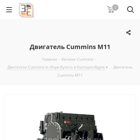
0
Двигатель Cummins M11
Главная
-
Каталог Cummins
-
Двигатели Cummins в сборе Купить в Екатеринбурге
-
Двигатель
Cummins M11