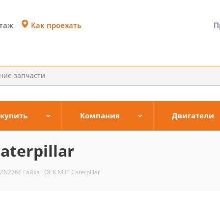
Как проехать
этаж
П
 купить
Компания
Двигатели
terpillar
2N2766 Гайка LOCK NUT Caterpillar