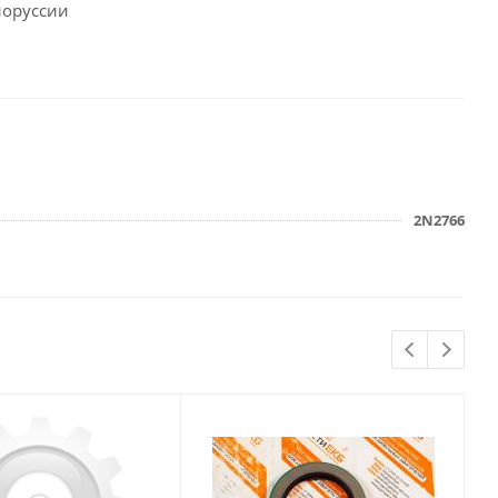
лоруссии
2N2766