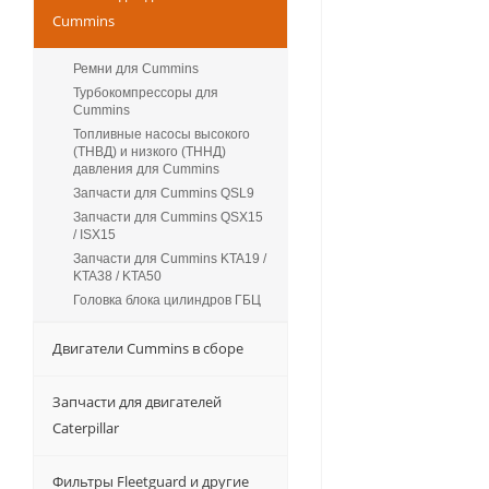
Cummins
Ремни для Cummins
Турбокомпрессоры для
Сummins
Топливные насосы высокого
(ТНВД) и низкого (ТННД)
давления для Cummins
Запчасти для Cummins QSL9
Запчасти для Cummins QSX15
/ ISX15
Запчасти для Cummins KTA19 /
KTA38 / KTA50
Головка блока цилиндров ГБЦ
Двигатели Cummins в сборе
Запчасти для двигателей
Caterpillar
Фильтры Fleetguard и другие