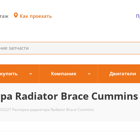
Как проехать
этаж
П
 купить
Компания
Двигатели
ра Radiator Brace Cummins
102227 Распорка радиатора Radiator Brace Cummins