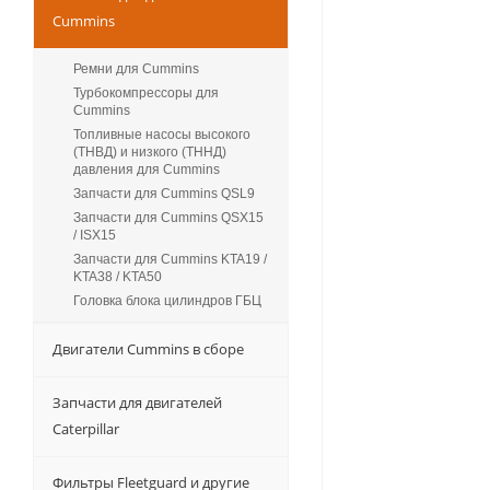
Cummins
Ремни для Cummins
Турбокомпрессоры для
Сummins
Топливные насосы высокого
(ТНВД) и низкого (ТННД)
давления для Cummins
Запчасти для Cummins QSL9
Запчасти для Cummins QSX15
/ ISX15
Запчасти для Cummins KTA19 /
KTA38 / KTA50
Головка блока цилиндров ГБЦ
Двигатели Cummins в сборе
Запчасти для двигателей
Caterpillar
Фильтры Fleetguard и другие