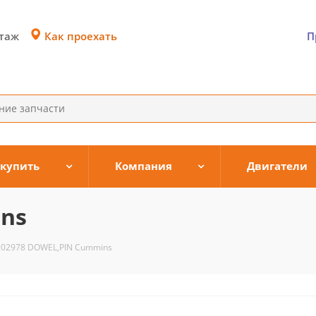
Как проехать
этаж
П
 купить
Компания
Двигатели
ns
102978 DOWEL,PIN Cummins