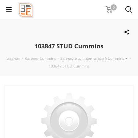
0
103847 STUD Cummins
Главная
-
Каталог Cummins
-
Запчасти для двигателей Cummins
-
103847 STUD Cummins