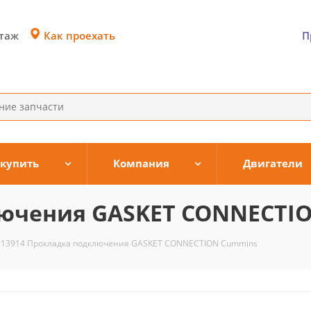
Как проехать
этаж
П
 купить
Компания
Двигатели
лючения GASKET CONNECTI
113914 Прокладка подключения GASKET CONNECTION Cummins