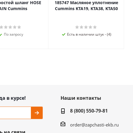
ростой шланг HOSE
185747 Масляное уплотнение
AIN Cummins
Cummins KTA19, KTA38, KTA50
По запросу
Есть в наличии штук - (4)
да в курсе!
Наши контакты
8 (800) 550-79-81
order@zapchasti-ekb.ru
ь на связи