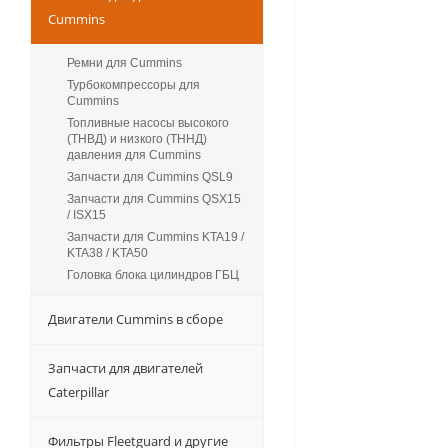
Cummins
Ремни для Cummins
Турбокомпрессоры для
Сummins
Топливные насосы высокого
(ТНВД) и низкого (ТННД)
давления для Cummins
Запчасти для Cummins QSL9
Запчасти для Cummins QSX15
/ ISX15
Запчасти для Cummins KTA19 /
KTA38 / KTA50
Головка блока цилиндров ГБЦ
Двигатели Cummins в сборе
Запчасти для двигателей
Caterpillar
Фильтры Fleetguard и другие