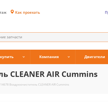
Как проехать
этаж
П
 купить
Компания
Двигатели
ль CLEANER AIR Cummins
114678 Воздухоочиститель CLEANER AIR Cummins