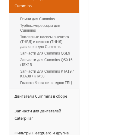
Cummins
Ремни для Cummins
Турбокомпрессоры для
Сummins
Топливные насосы высокого
(ТНВД) и низкого (ТННД)
давления для Cummins
Запчасти для Cummins QSL9
Запчасти для Cummins QSX15
/ ISX15
Запчасти для Cummins KTA19 /
KTA38 / KTA50
Головка блока цилиндров ГБЦ
Двигатели Cummins в сборе
Запчасти для двигателей
Caterpillar
Фильтры Fleetguard и другие