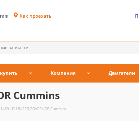
Как проехать
этаж
П
 купить
Компания
Двигатели
OR Cummins
114691 PLUNGER,GOVERNOR Cummins