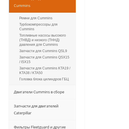
Cummins
Ремни для Cummins
Турбокомпрессоры для
Сummins
Топливные насосы высокого
(ТНВД) и низкого (ТННД)
давления для Cummins
Запчасти для Cummins QSL9
Запчасти для Cummins QSX15
/ ISX15
Запчасти для Cummins KTA19 /
KTA38 / KTA50
Головка блока цилиндров ГБЦ
Двигатели Cummins в сборе
Запчасти для двигателей
Caterpillar
Фильтры Fleetguard и другие