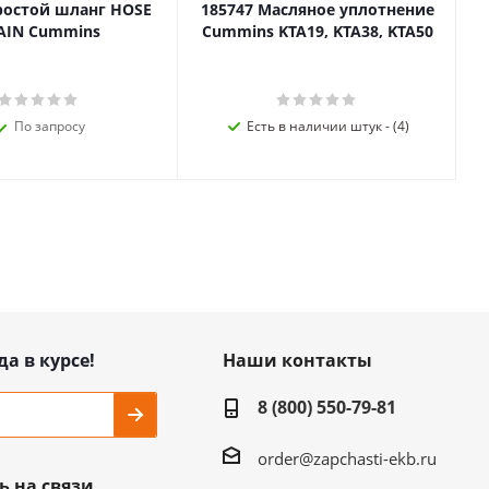
ростой шланг HOSE
185747 Масляное уплотнение
AIN Cummins
Cummins KTA19, KTA38, KTA50
По запросу
Есть в наличии штук - (4)
да в курсе!
Наши контакты
8 (800) 550-79-81
order@zapchasti-ekb.ru
ь на связи