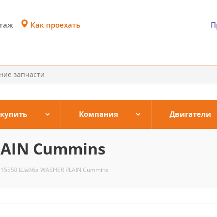
Как проехать
этаж
П
 купить
Компания
Двигатели
LAIN Cummins
115550 Шайба WASHER PLAIN Cummins