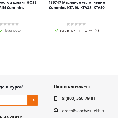
ростой шланг HOSE
185747 Масляное уплотнение
AIN Cummins
Cummins KTA19, KTA38, KTA50
По запросу
Есть в наличии штук - (4)
да в курсе!
Наши контакты
8 (800) 550-79-81
order@zapchasti-ekb.ru
ь на связи