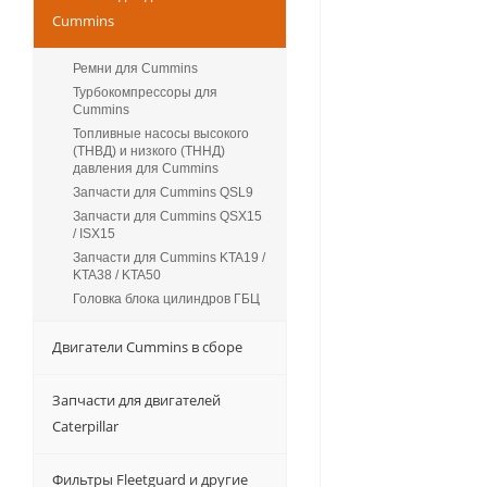
Cummins
Ремни для Cummins
Турбокомпрессоры для
Сummins
Топливные насосы высокого
(ТНВД) и низкого (ТННД)
давления для Cummins
Запчасти для Cummins QSL9
Запчасти для Cummins QSX15
/ ISX15
Запчасти для Cummins KTA19 /
KTA38 / KTA50
Головка блока цилиндров ГБЦ
Двигатели Cummins в сборе
Запчасти для двигателей
Caterpillar
Фильтры Fleetguard и другие