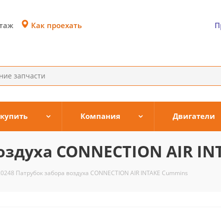
Как проехать
этаж
П
 купить
Компания
Двигатели
воздуха CONNECTION AIR I
20248 Патрубок забора воздуха CONNECTION AIR INTAKE Cummins