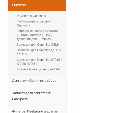
Cummins
Ремни для Cummins
Турбокомпрессоры для
Сummins
Топливные насосы высокого
(ТНВД) и низкого (ТННД)
давления для Cummins
Запчасти для Cummins QSL9
Запчасти для Cummins QSX15
/ ISX15
Запчасти для Cummins KTA19 /
KTA38 / KTA50
Головка блока цилиндров ГБЦ
Двигатели Cummins в сборе
Запчасти для двигателей
Caterpillar
Фильтры Fleetguard и другие