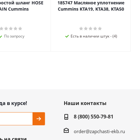
ростой шланг HOSE
185747 Масляное уплотнение
AIN Cummins
Cummins KTA19, KTA38, KTA50
По запросу
Есть в наличии штук - (4)
да в курсе!
Наши контакты
8 (800) 550-79-81
order@zapchasti-ekb.ru
ь на связи