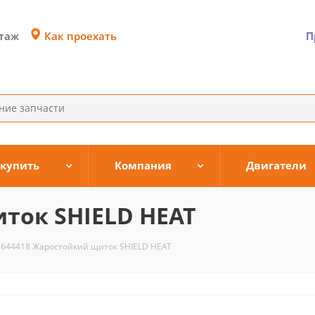
Как проехать
этаж
П
 купить
Компания
Двигатели
ток SHIELD HEAT
3644418 Жаростойкий щиток SHIELD HEAT