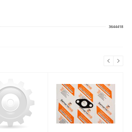
3644418