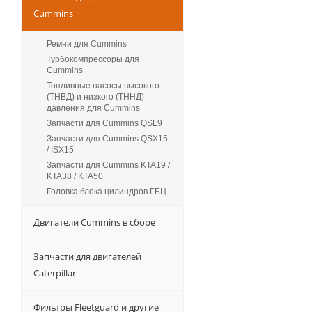
Cummins
Ремни для Cummins
Турбокомпрессоры для
Сummins
Топливные насосы высокого
(ТНВД) и низкого (ТННД)
давления для Cummins
Запчасти для Cummins QSL9
Запчасти для Cummins QSX15
/ ISX15
Запчасти для Cummins KTA19 /
KTA38 / KTA50
Головка блока цилиндров ГБЦ
Двигатели Cummins в сборе
Запчасти для двигателей
Caterpillar
Фильтры Fleetguard и другие