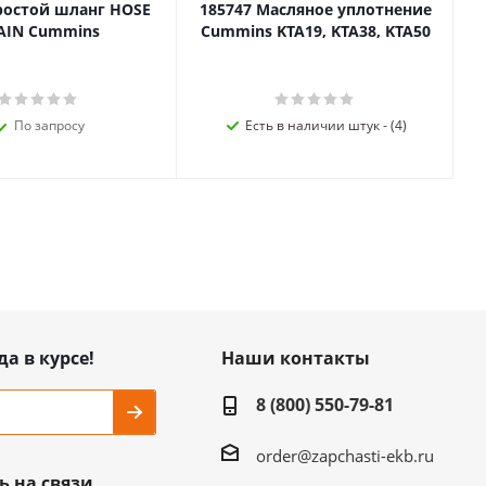
ростой шланг HOSE
185747 Масляное уплотнение
AIN Cummins
Cummins KTA19, KTA38, KTA50
По запросу
Есть в наличии штук - (4)
да в курсе!
Наши контакты
8 (800) 550-79-81
order@zapchasti-ekb.ru
ь на связи