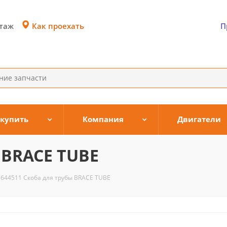
Как проехать
этаж
П
 купить
Компания
Двигатели
 BRACE TUBE
3644511 Скоба для трубы BRACE TUBE