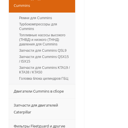
Cummins
Ремни для Cummins
Турбокомпрессоры для
Сummins
Топливные насосы высокого
(ТНВД) и низкого (ТННД)
давления для Cummins
Запчасти для Cummins QSL9
Запчасти для Cummins QSX15
/ ISX15
Запчасти для Cummins KTA19 /
KTA38 / KTA50
Головка блока цилиндров ГБЦ
Двигатели Cummins в сборе
Запчасти для двигателей
Caterpillar
Фильтры Fleetguard и другие