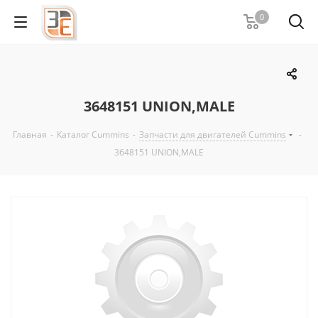
0
3648151 UNION,MALE
Главная
-
Каталог Cummins
-
Запчасти для двигателей Cummins
-
3648151 UNION,MALE