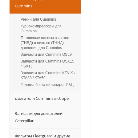
Cummins
Ремни для Cummins
Турбокомпрессоры для
Сummins
Топливные насосы высокого
(ТНВД) и низкого (ТННД)
давления для Cummins
Запчасти для Cummins QSL9
Запчасти для Cummins QSX15
/ ISX15
Запчасти для Cummins KTA19 /
KTA38 / KTA50
Головка блока цилиндров ГБЦ
Двигатели Cummins в сборе
Запчасти для двигателей
Caterpillar
Фильтры Fleetguard и другие