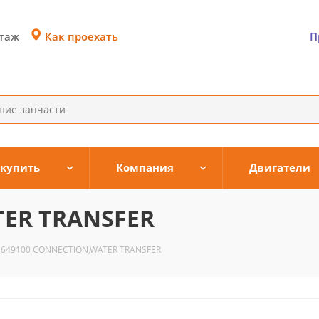
Как проехать
этаж
П
 купить
Компания
Двигатели
TER TRANSFER
3649100 CONNECTION,WATER TRANSFER