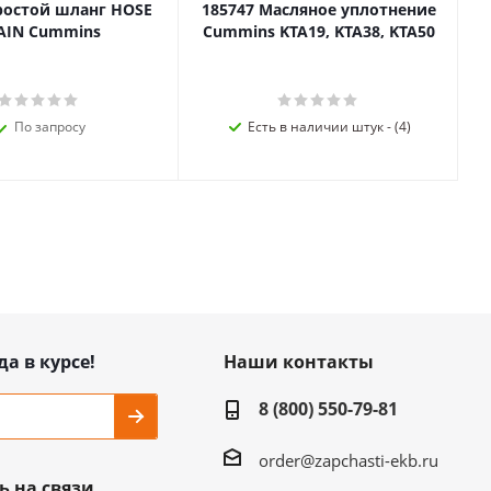
ростой шланг HOSE
185747 Масляное уплотнение
AIN Cummins
Cummins KTA19, KTA38, KTA50
По запросу
Есть в наличии штук - (4)
да в курсе!
Наши контакты
8 (800) 550-79-81
order@zapchasti-ekb.ru
ь на связи