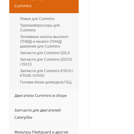
Cummins
Ремни для Cummins
Турбокомпрессоры для
Сummins
Топливные насосы высокого
(ТНВД) и низкого (ТННД)
давления для Cummins
Запчасти для Cummins QSL9
Запчасти для Cummins QSX15
/ ISX15
Запчасти для Cummins KTA19 /
KTA38 / KTA50
Головка блока цилиндров ГБЦ
Двигатели Cummins в сборе
Запчасти для двигателей
Caterpillar
Фильтры Fleetguard и другие