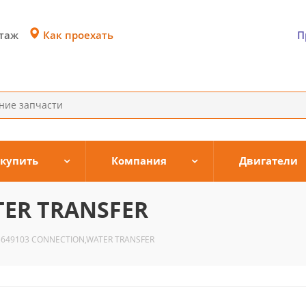
Как проехать
этаж
П
 купить
Компания
Двигатели
TER TRANSFER
3649103 CONNECTION,WATER TRANSFER