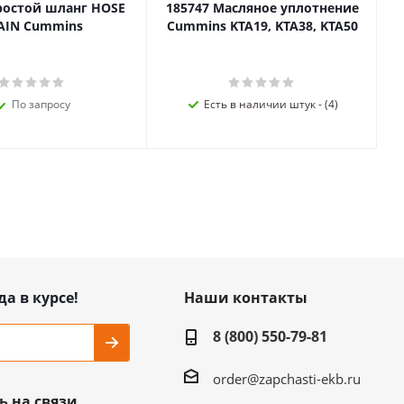
ростой шланг HOSE
185747 Масляное уплотнение
AIN Cummins
Cummins KTA19, KTA38, KTA50
По запросу
Есть в наличии штук - (4)
да в курсе!
Наши контакты
8 (800) 550-79-81
order@zapchasti-ekb.ru
ь на связи