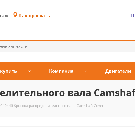
Как проехать
этаж
П
 купить
Компания
Двигатели
елительного вала Camshaf
3649446 Крышка распределительного вала Camshaft Cover