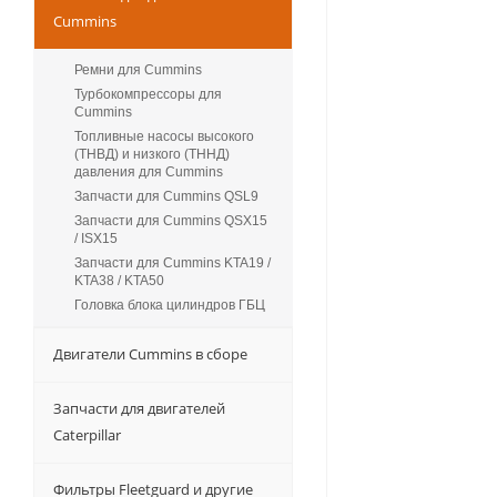
Cummins
Ремни для Cummins
Турбокомпрессоры для
Сummins
Топливные насосы высокого
(ТНВД) и низкого (ТННД)
давления для Cummins
Запчасти для Cummins QSL9
Запчасти для Cummins QSX15
/ ISX15
Запчасти для Cummins KTA19 /
KTA38 / KTA50
Головка блока цилиндров ГБЦ
Двигатели Cummins в сборе
Запчасти для двигателей
Caterpillar
Фильтры Fleetguard и другие