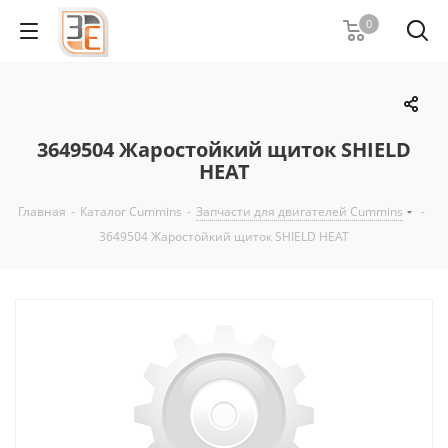
0
3649504 Жаростойкий щиток SHIELD
HEAT
Главная
-
Каталог Cummins
-
Запчасти для двигателей Cummins
-
3649504 Жаростойкий щиток SHIELD HEAT