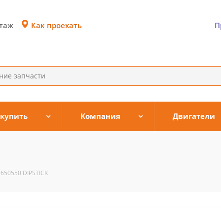
Как проехать
этаж
П
 купить
Компания
Двигатели
3650550 DIPSTICK