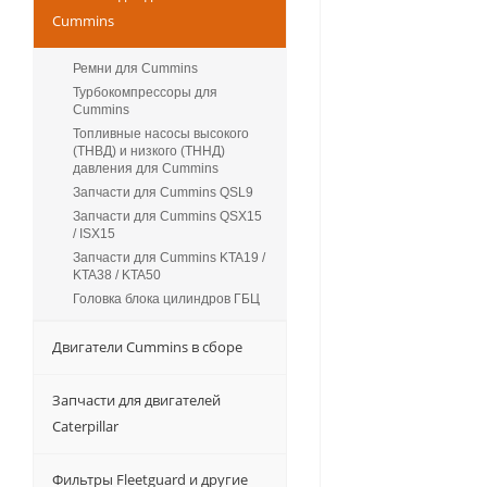
Cummins
Ремни для Cummins
Турбокомпрессоры для
Сummins
Топливные насосы высокого
(ТНВД) и низкого (ТННД)
давления для Cummins
Запчасти для Cummins QSL9
Запчасти для Cummins QSX15
/ ISX15
Запчасти для Cummins KTA19 /
KTA38 / KTA50
Головка блока цилиндров ГБЦ
Двигатели Cummins в сборе
Запчасти для двигателей
Caterpillar
Фильтры Fleetguard и другие