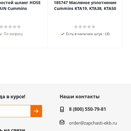
ростой шланг HOSE
185747 Масляное уплотнение
AIN Cummins
Cummins KTA19, KTA38, KTA50
По запросу
Есть в наличии штук - (4)
да в курсе!
Наши контакты
8 (800) 550-79-81
order@zapchasti-ekb.ru
ь на связи