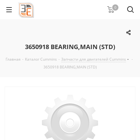
0
3650918 BEARING,MAIN (STD)
Главная
-
Каталог Cummins
-
Запчасти для двигателей Cummins
-
3650918 BEARING,MAIN (STD)