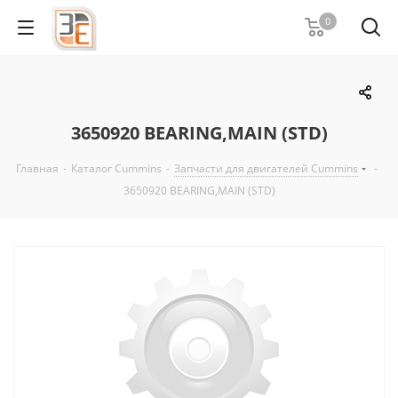
0
3650920 BEARING,MAIN (STD)
Главная
-
Каталог Cummins
-
Запчасти для двигателей Cummins
-
3650920 BEARING,MAIN (STD)