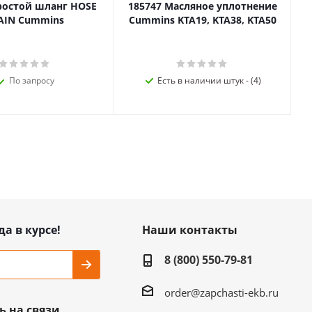
ростой шланг HOSE
185747 Масляное уплотнение
AIN Cummins
Cummins KTA19, KTA38, KTA50
По запросу
Есть в наличии штук - (4)
да в курсе!
Наши контакты
8 (800) 550-79-81
order@zapchasti-ekb.ru
ь на связи