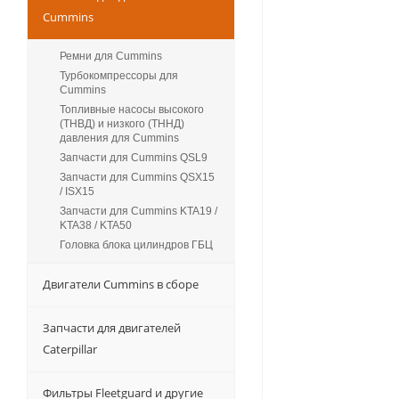
Cummins
Ремни для Cummins
Турбокомпрессоры для
Сummins
Топливные насосы высокого
(ТНВД) и низкого (ТННД)
давления для Cummins
Запчасти для Cummins QSL9
Запчасти для Cummins QSX15
/ ISX15
Запчасти для Cummins KTA19 /
KTA38 / KTA50
Головка блока цилиндров ГБЦ
Двигатели Cummins в сборе
Запчасти для двигателей
Caterpillar
Фильтры Fleetguard и другие