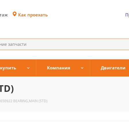
Как проехать
этаж
П
 купить
Компания
Двигатели
TD)
3650922 BEARING,MAIN (STD)