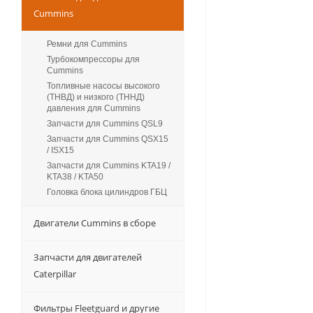
Cummins
Ремни для Cummins
Турбокомпрессоры для
Сummins
Топливные насосы высокого
(ТНВД) и низкого (ТННД)
давления для Cummins
Запчасти для Cummins QSL9
Запчасти для Cummins QSX15
/ ISX15
Запчасти для Cummins KTA19 /
KTA38 / KTA50
Головка блока цилиндров ГБЦ
Двигатели Cummins в сборе
Запчасти для двигателей
Caterpillar
Фильтры Fleetguard и другие