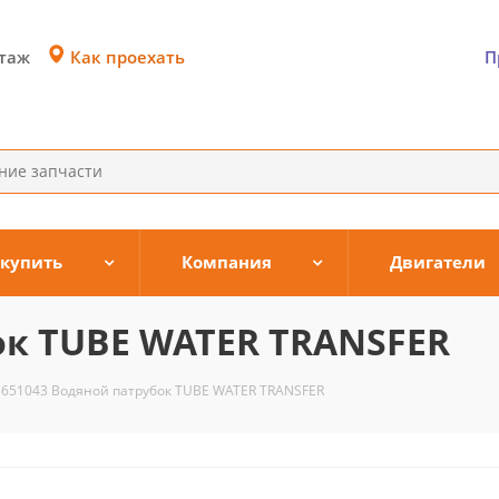
Как проехать
этаж
П
 купить
Компания
Двигатели
ок TUBE WATER TRANSFER
3651043 Водяной патрубок TUBE WATER TRANSFER