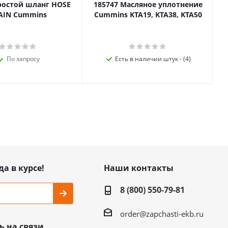
ростой шланг HOSE
185747 Масляное уплотнение
AIN Cummins
Cummins KTA19, KTA38, KTA50
По запросу
Есть в наличии штук - (4)
да в курсе!
Наши контакты
8 (800) 550-79-81
order@zapchasti-ekb.ru
ь на связи