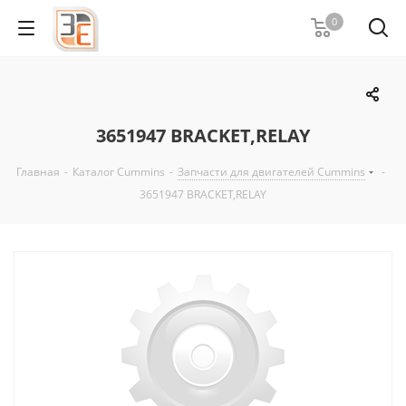
0
3651947 BRACKET,RELAY
Главная
-
Каталог Cummins
-
Запчасти для двигателей Cummins
-
3651947 BRACKET,RELAY