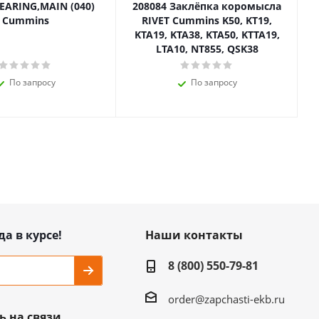
BEARING,MAIN (040)
208084 Заклёпка коромысла
Cummins
RIVET Cummins K50, KT19,
KTA19, KTA38, KTA50, KTTA19,
LTA10, NT855, QSK38
По запросу
По запросу
да в курсе!
Наши контакты
8 (800) 550-79-81
order@zapchasti-ekb.ru
ь на связи