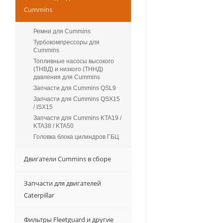
Cummins
Ремни для Cummins
Турбокомпрессоры для
Сummins
Топливные насосы высокого
(ТНВД) и низкого (ТННД)
давления для Cummins
Запчасти для Cummins QSL9
Запчасти для Cummins QSX15
/ ISX15
Запчасти для Cummins KTA19 /
KTA38 / KTA50
Головка блока цилиндров ГБЦ
Двигатели Cummins в сборе
Запчасти для двигателей
Caterpillar
Фильтры Fleetguard и другие