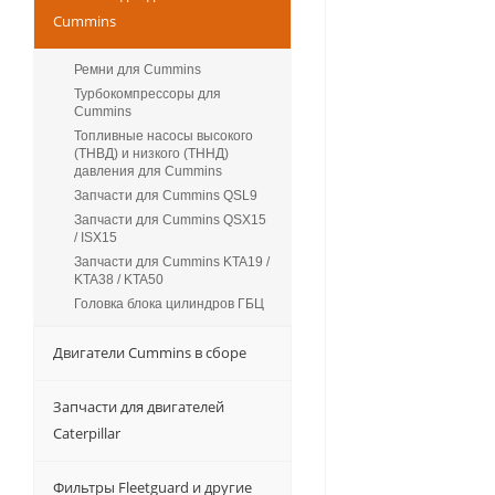
Cummins
Ремни для Cummins
Турбокомпрессоры для
Сummins
Топливные насосы высокого
(ТНВД) и низкого (ТННД)
давления для Cummins
Запчасти для Cummins QSL9
Запчасти для Cummins QSX15
/ ISX15
Запчасти для Cummins KTA19 /
KTA38 / KTA50
Головка блока цилиндров ГБЦ
Двигатели Cummins в сборе
Запчасти для двигателей
Caterpillar
Фильтры Fleetguard и другие