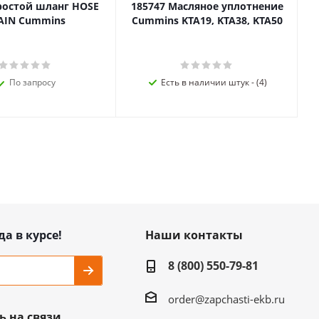
ростой шланг HOSE
185747 Масляное уплотнение
AIN Cummins
Cummins KTA19, KTA38, KTA50
По запросу
Есть в наличии штук - (4)
да в курсе!
Наши контакты
8 (800) 550-79-81
order@zapchasti-ekb.ru
ь на связи