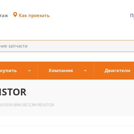
Как проехать
этаж
П
 купить
Компания
Двигатели
ISTOR
3655556 BRACKET,CRN RESISTOR