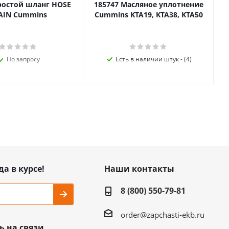
ростой шланг HOSE
185747 Масляное уплотнение
AIN Cummins
Cummins KTA19, KTA38, KTA50
По запросу
Есть в наличии штук - (4)
да в курсе!
Наши контакты
8 (800) 550-79-81
order@zapchasti-ekb.ru
ь на связи