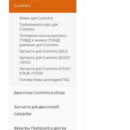
Cummins
Ремни для Cummins
Турбокомпрессоры для
Сummins
Топливные насосы высокого
(ТНВД) и низкого (ТННД)
давления для Cummins
Запчасти для Cummins QSL9
Запчасти для Cummins QSX15
/ ISX15
Запчасти для Cummins KTA19 /
KTA38 / KTA50
Головка блока цилиндров ГБЦ
Двигатели Cummins в сборе
Запчасти для двигателей
Caterpillar
Фильтры Fleetguard и другие