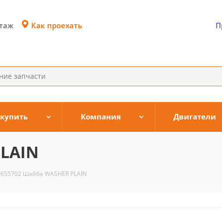
Как проехать
этаж
П
 купить
Компания
Двигатели
PLAIN
3655702 Шайба WASHER PLAIN