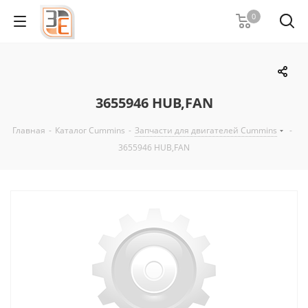
0
3655946 HUB,FAN
Главная
-
Каталог Cummins
-
Запчасти для двигателей Cummins
-
3655946 HUB,FAN