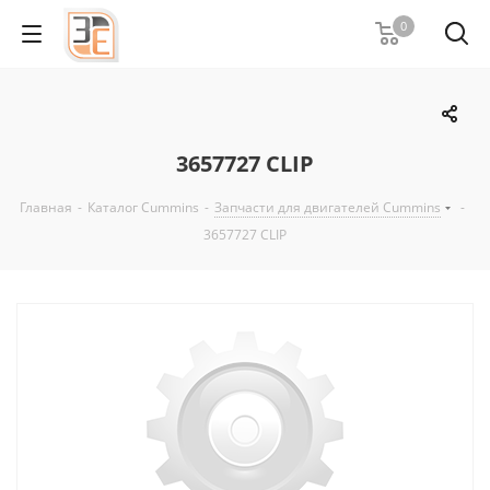
0
3657727 CLIP
Главная
-
Каталог Cummins
-
Запчасти для двигателей Cummins
-
3657727 CLIP