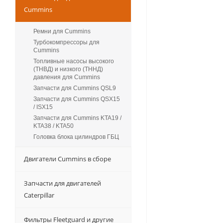
Cummins
Ремни для Cummins
Турбокомпрессоры для
Сummins
Топливные насосы высокого
(ТНВД) и низкого (ТННД)
давления для Cummins
Запчасти для Cummins QSL9
Запчасти для Cummins QSX15
/ ISX15
Запчасти для Cummins KTA19 /
KTA38 / KTA50
Головка блока цилиндров ГБЦ
Двигатели Cummins в сборе
Запчасти для двигателей
Caterpillar
Фильтры Fleetguard и другие