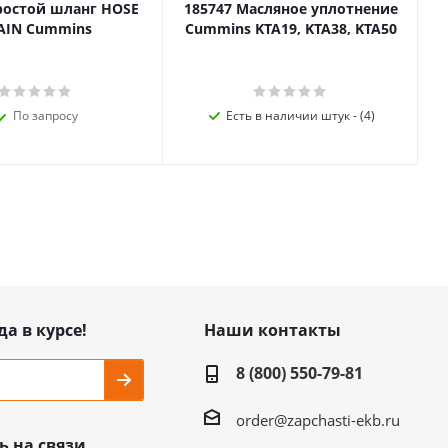
ростой шланг HOSE
185747 Масляное уплотнение
AIN Cummins
Cummins KTA19, KTA38, KTA50
По запросу
Есть в наличии штук - (4)
да в курсе!
Наши контакты
8 (800) 550-79-81
order@zapchasti-ekb.ru
ь на связи