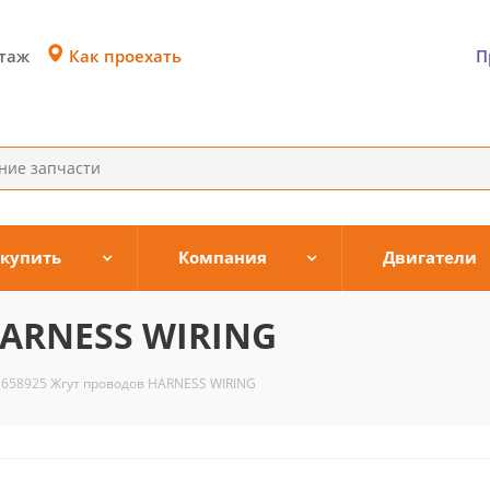
Как проехать
этаж
П
 купить
Компания
Двигатели
HARNESS WIRING
3658925 Жгут проводов HARNESS WIRING