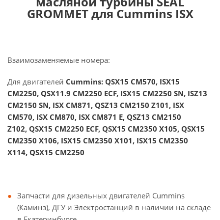
масляной турбины SEAL
GROMMET для Cummins ISX
Взаимозаменяемые номера:
Для двигателей
Cummins:
QSX15 CM570, ISX15
CM2250, QSX11.9 CM2250 ECF, ISX15 CM2250 SN, ISZ13
CM2150 SN, ISX CM871, QSZ13 CM2150 Z101, ISX
CM570, ISX CM870, ISX CM871 E, QSZ13 CM2150
Z102, QSX15 CM2250 ECF, QSX15 CM2350 X105, QSX15
CM2350 X106, ISX15 CM2350 X101, ISX15 CM2350
X114, QSX15 CM2250
Запчасти для дизельных двигателей Cummins
(Каминз), ДГУ и Электростанций в наличии на складе
в Екатеринбурге.