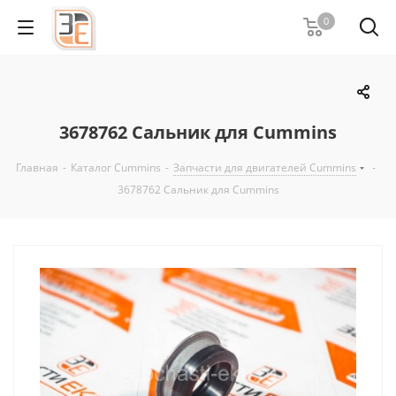
0
3678762 Сальник для Cummins
Главная
-
Каталог Cummins
-
Запчасти для двигателей Cummins
-
3678762 Сальник для Cummins