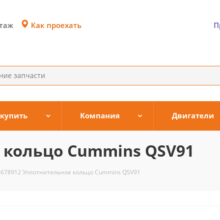
Как проехать
этаж
П
 купить
Компания
Двигатели
 кольцо Cummins QSV91
3678912 Уплотнительное кольцо Cummins QSV91