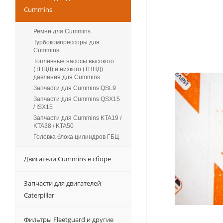
Cummins
Ремни для Cummins
Турбокомпрессоры для
Сummins
Топливные насосы высокого
(ТНВД) и низкого (ТННД)
давления для Cummins
Запчасти для Cummins QSL9
Запчасти для Cummins QSX15
/ ISX15
Запчасти для Cummins KTA19 /
KTA38 / KTA50
Головка блока цилиндров ГБЦ
Двигатели Cummins в сборе
Запчасти для двигателей
Caterpillar
Фильтры Fleetguard и другие