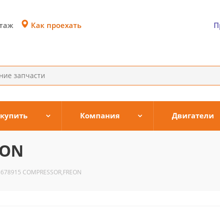
Как проехать
этаж
П
 купить
Компания
Двигатели
EON
3678915 COMPRESSOR,FREON