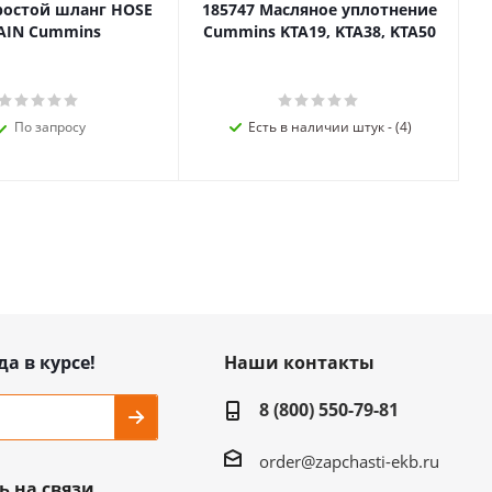
ростой шланг HOSE
185747 Масляное уплотнение
AIN Cummins
Cummins KTA19, KTA38, KTA50
По запросу
Есть в наличии штук - (4)
да в курсе!
Наши контакты
8 (800) 550-79-81
order@zapchasti-ekb.ru
ь на связи