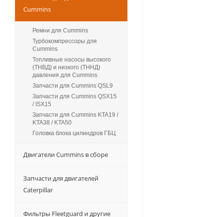
Cummins
Ремни для Cummins
Турбокомпрессоры для
Сummins
Топливные насосы высокого
(ТНВД) и низкого (ТННД)
давления для Cummins
Запчасти для Cummins QSL9
Запчасти для Cummins QSX15
/ ISX15
Запчасти для Cummins KTA19 /
KTA38 / KTA50
Головка блока цилиндров ГБЦ
Двигатели Cummins в сборе
Запчасти для двигателей
Caterpillar
Фильтры Fleetguard и другие