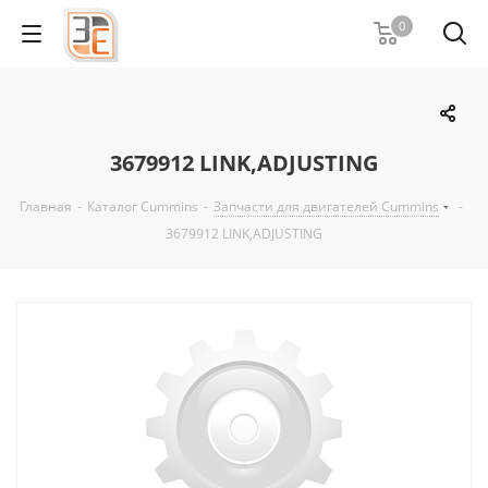
0
3679912 LINK,ADJUSTING
Главная
-
Каталог Cummins
-
Запчасти для двигателей Cummins
-
3679912 LINK,ADJUSTING