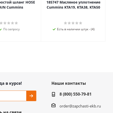
ростой шланг HOSE
185747 Масляное уплотнение
AIN Cummins
Cummins KTA19, KTA38, KTA50
По запросу
Есть в наличии штук - (4)
да в курсе!
Наши контакты
8 (800) 550-79-81
order@zapchasti-ekb.ru
ь на связи