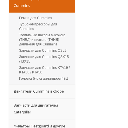
Cummins
Ремни для Cummins
Турбокомпрессоры для
Сummins
Топливные насосы высокого
(ТНВД) и низкого (ТННД)
давления для Cummins
Запчасти для Cummins QSL9
Запчасти для Cummins QSX15
/ ISX15
Запчасти для Cummins KTA19 /
KTA38 / KTA50
Головка блока цилиндров ГБЦ
Двигатели Cummins в сборе
Запчасти для двигателей
Caterpillar
Фильтры Fleetguard и другие