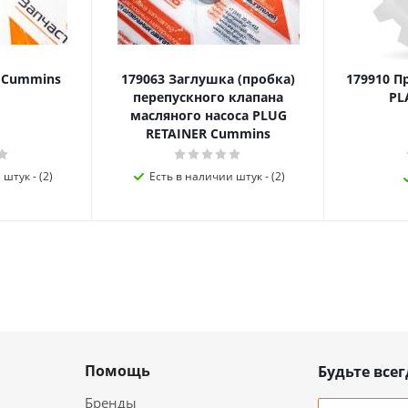
я Cummins
179063 Заглушка (пробка)
179910 П
перепускного клапана
PL
масляного насоса PLUG
RETAINER Cummins
штук - (2)
Есть в наличии штук - (2)
Помощь
Будьте всег
Бренды