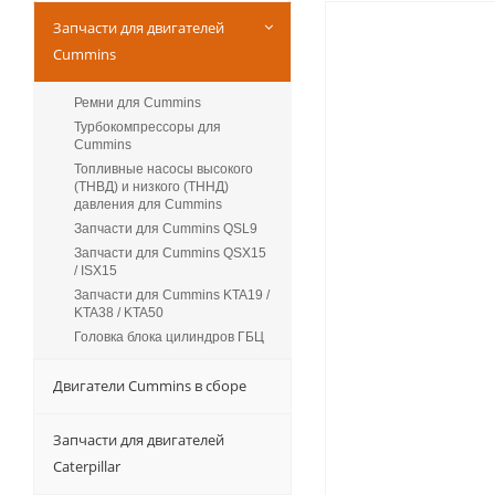
Запчасти для двигателей
Cummins
Ремни для Cummins
Турбокомпрессоры для
Сummins
Топливные насосы высокого
(ТНВД) и низкого (ТННД)
давления для Cummins
Запчасти для Cummins QSL9
Запчасти для Cummins QSX15
/ ISX15
Запчасти для Cummins KTA19 /
KTA38 / KTA50
Головка блока цилиндров ГБЦ
Двигатели Cummins в сборе
Запчасти для двигателей
Caterpillar