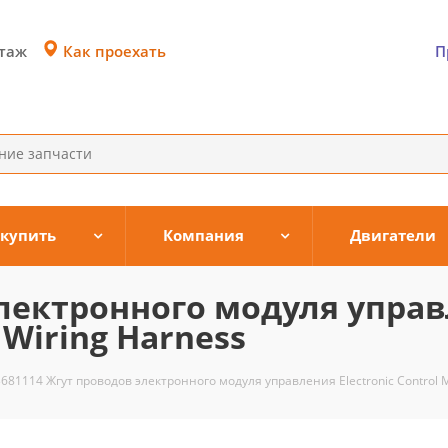
Как проехать
этаж
П
 купить
Компания
Двигатели
электронного модуля упра
 Wiring Harness
3681114 Жгут проводов электронного модуля управления Electronic Control M