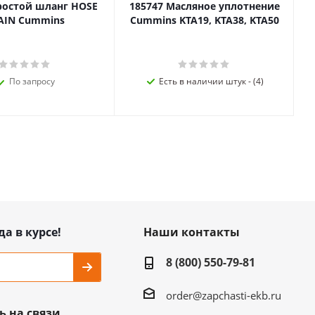
ростой шланг HOSE
185747 Масляное уплотнение
AIN Cummins
Cummins KTA19, KTA38, KTA50
По запросу
Есть в наличии штук - (4)
да в курсе!
Наши контакты
8 (800) 550-79-81
order@zapchasti-ekb.ru
ь на связи