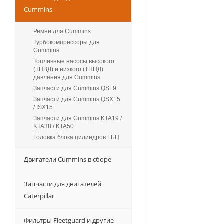
Cummins
Ремни для Cummins
Турбокомпрессоры для
Сummins
Топливные насосы высокого
(ТНВД) и низкого (ТННД)
давления для Cummins
Запчасти для Cummins QSL9
Запчасти для Cummins QSX15
/ ISX15
Запчасти для Cummins KTA19 /
KTA38 / KTA50
Головка блока цилиндров ГБЦ
Двигатели Cummins в сборе
Запчасти для двигателей
Caterpillar
Фильтры Fleetguard и другие