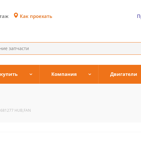
Как проехать
этаж
П
 купить
Компания
Двигатели
3681277 HUB,FAN