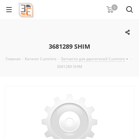
0
3681289 SHIM
Главная
-
Каталог Cummins
-
Запчасти для двигателей Cummins
-
3681289 SHIM