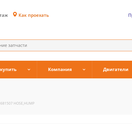
Как проехать
этаж
П
 купить
Компания
Двигатели
3681507 HOSE,HUMP