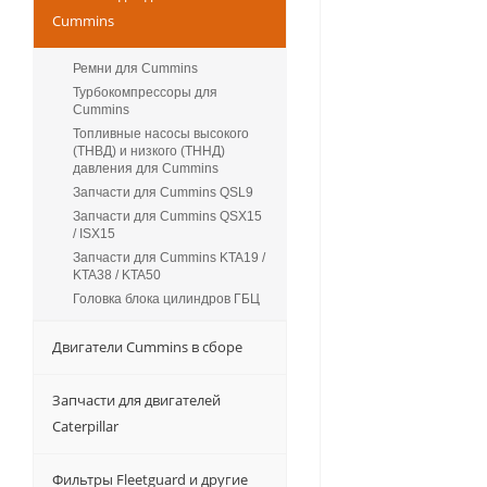
Cummins
Ремни для Cummins
Турбокомпрессоры для
Сummins
Топливные насосы высокого
(ТНВД) и низкого (ТННД)
давления для Cummins
Запчасти для Cummins QSL9
Запчасти для Cummins QSX15
/ ISX15
Запчасти для Cummins KTA19 /
KTA38 / KTA50
Головка блока цилиндров ГБЦ
Двигатели Cummins в сборе
Запчасти для двигателей
Caterpillar
Фильтры Fleetguard и другие