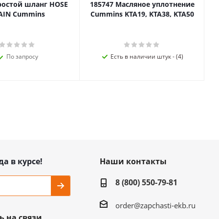
ростой шланг HOSE
185747 Масляное уплотнение
AIN Cummins
Cummins KTA19, KTA38, KTA50
По запросу
Есть в наличии штук - (4)
да в курсе!
Наши контакты
8 (800) 550-79-81
order@zapchasti-ekb.ru
ь на связи