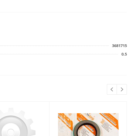
3681715
0.5