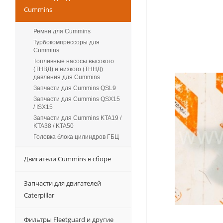
Cummins
Ремни для Cummins
Турбокомпрессоры для
Сummins
Топливные насосы высокого
(ТНВД) и низкого (ТННД)
давления для Cummins
Запчасти для Cummins QSL9
Запчасти для Cummins QSX15
/ ISX15
Запчасти для Cummins KTA19 /
KTA38 / KTA50
Головка блока цилиндров ГБЦ
Двигатели Cummins в сборе
Запчасти для двигателей
Caterpillar
Фильтры Fleetguard и другие