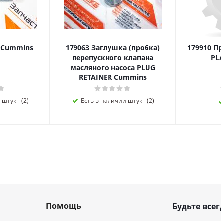
я Cummins
179063 Заглушка (пробка)
179910 П
перепускного клапана
PL
масляного насоса PLUG
RETAINER Cummins
штук - (2)
Есть в наличии штук - (2)
Помощь
Будьте всег