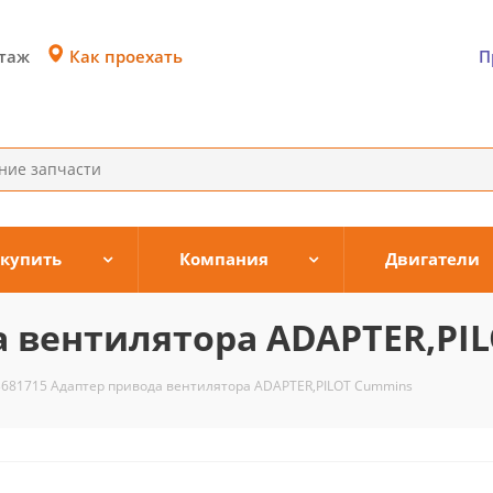
Как проехать
этаж
П
 купить
Компания
Двигатели
а вентилятора ADAPTER,PI
3681715 Адаптер привода вентилятора ADAPTER,PILOT Cummins