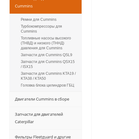
Cummins
Ремни для Cummins
Турбокомпрессоры для
Сummins
Топливные насосы высокого
(ТНВД) и низкого (ТННД)
давления для Cummins
Запчасти для Cummins QSL9
Запчасти для Cummins QSX15
/ ISX15
Запчасти для Cummins KTA19 /
KTA38 / KTA50
Головка блока цилиндров ГБЦ
Двигатели Cummins в сборе
Запчасти для двигателей
Caterpillar
Фильтры Fleetguard и другие