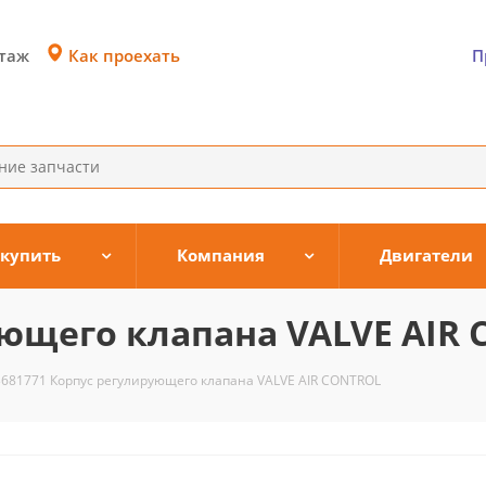
Как проехать
этаж
П
 купить
Компания
Двигатели
ующего клапана VALVE AIR
3681771 Корпус регулирующего клапана VALVE AIR CONTROL