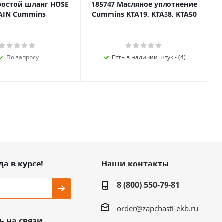
ростой шланг HOSE
185747 Масляное уплотнение
AIN Cummins
Cummins KTA19, KTA38, KTA50
По запросу
Есть в наличии штук - (4)
да в курсе!
Наши контакты
8 (800) 550-79-81
order@zapchasti-ekb.ru
ь на связи