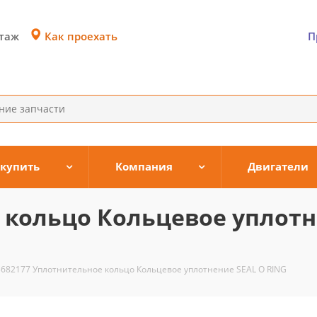
Как проехать
этаж
П
 купить
Компания
Двигатели
 кольцо Кольцевое уплотн
3682177 Уплотнительное кольцо Кольцевое уплотнение SEAL O RING