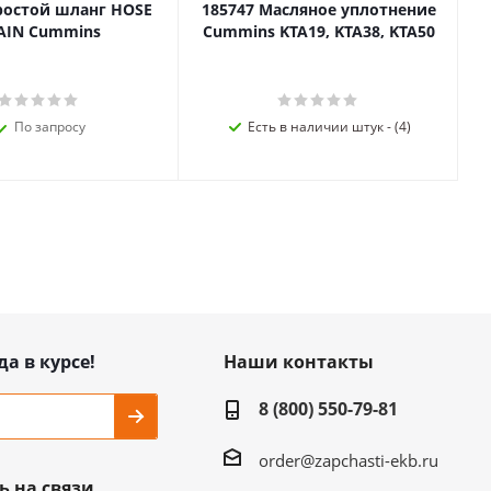
ростой шланг HOSE
185747 Масляное уплотнение
AIN Cummins
Cummins KTA19, KTA38, KTA50
По запросу
Есть в наличии штук - (4)
да в курсе!
Наши контакты
8 (800) 550-79-81
order@zapchasti-ekb.ru
ь на связи