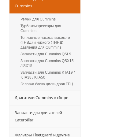
Cummins
Ремни для Cummins
Турбокомпрессоры для
Сummins
Топливные насосы высокого
(ТНВД) и низкого (ТННД)
давления для Cummins
Запчасти для Cummins QSL9
Запчасти для Cummins QSX15
/ ISX15
Запчасти для Cummins KTA19 /
KTA38 / KTA50
Головка блока цилиндров ГБЦ
Двигатели Cummins в сборе
Запчасти для двигателей
Caterpillar
Фильтры Fleetguard и другие