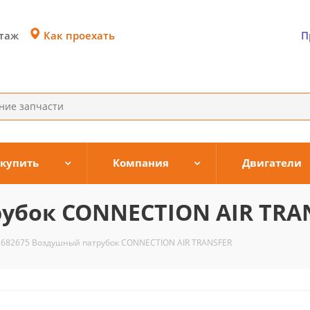
Как проехать
этаж
П
 купить
Компания
Двигатели
рубок CONNECTION AIR TRA
3682675 Воздушный патрубок CONNECTION AIR TRANSFER