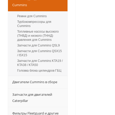
Cummins
Ремни для Cummins
Турбокомпрессоры для
Сummins
Топливные насосы высокого
(ТНВД) и низкого (ТННД)
давления для Cummins
Запчасти для Cummins QSL9
Запчасти для Cummins QSX15
/ ISX15
Запчасти для Cummins KTA19 /
KTA38 / KTA50
Головка блока цилиндров ГБЦ
Двигатели Cummins в сборе
Запчасти для двигателей
Caterpillar
Фильтры Fleetguard и другие