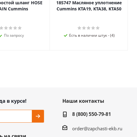
ростой шланг HOSE
185747 Масляное уплотнение
AIN Cummins
Cummins KTA19, KTA38, KTA50
По запросу
Есть в наличии штук - (4)
да в курсе!
Наши контакты
8 (800) 550-79-81
order@zapchasti-ekb.ru
ь на связи