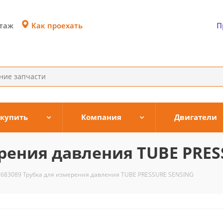
Как проехать
этаж
П
 купить
Компания
Двигатели
ерения давления TUBE PRE
3683089 Трубка для измерения давления TUBE PRESSURE SENSING