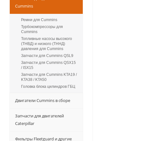
Cummins
Ремни для Cummins
Турбокомпрессоры для
Сummins
Топливные насосы высокого
(ТНВД) и низкого (ТННД)
давления для Cummins
Запчасти для Cummins QSL9
Запчасти для Cummins QSX15
/ ISX15
Запчасти для Cummins KTA19 /
KTA38 / KTA50
Головка блока цилиндров ГБЦ
Двигатели Cummins в сборе
Запчасти для двигателей
Caterpillar
Фильтры Fleetguard и другие