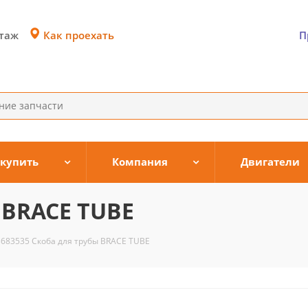
Как проехать
этаж
П
 купить
Компания
Двигатели
 BRACE TUBE
3683535 Скоба для трубы BRACE TUBE