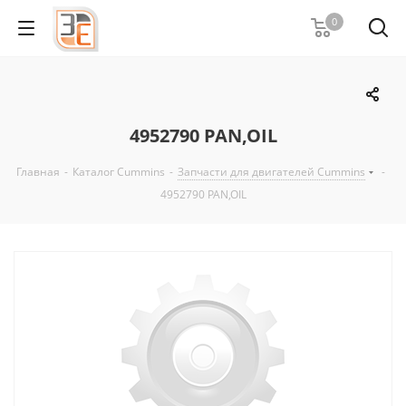
0
4952790 PAN,OIL
Главная
-
Каталог Cummins
-
Запчасти для двигателей Cummins
-
4952790 PAN,OIL